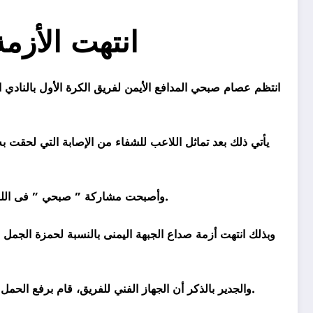
انتهت الأزمة
انتظم عصام صبحي المدافع الأيمن لفريق الكرة الأول بالنادي
يأتي ذلك بعد تماثل اللاعب للشفاء من الإصابة التي لحقت
وأصبحت مشاركة ” صبحي ” فى اللقاء المقبل تعود لرؤية الجهاز الفني للفريق بقيادة حمزة الجمل بعد إنتهاء برنامجه التأهيلي الأخير ومشاركته بشكل طبيعي فى المران.
وبذلك انتهت أزمة صداع الجبهة اليمنى بالنسبة لحمزة الجمل
والجدير بالذكر أن الجهاز الفني للفريق، قام برفع الحمل البدني على لاعبيه فى الوقت الحالي عقب إقامة التدريبات على فترتين من أجل زيادة اللياقة البدنية استعدادًا لضغط مباريات منتظر.