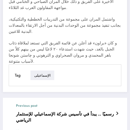
الأخيرة على الفريق و ذلك خلال المران الصباحي و الختامي قبل
مواجهة المقاولون العرب غد الثلاثاء.
واشتمل المران على مجموعة من التدريبات الخططية والتكتيكية،
بجانب تنفيذ مجموعة من الوحدات البدنية من أجل الارتقاء بالمعدلات
البدنية للاعبين.
و كان «براون» قد أعلن عن قائمة الفريق التي تستعد لملاقاة ذئاب
الجبل بالغد، حيث شهدت استدعاء ٢٠ لاعبًا ليس من بينهم كلاً من
باهر المحمدي و مروان الصحراوي و الترهوني و چاستن شونجا
لأسباب متنوعة.
Tag
الإسماعيلى
Previous post
رسميًا .. يبدأ في تأسيس شركة الإسماعيلي للإستثمار
الرياضي