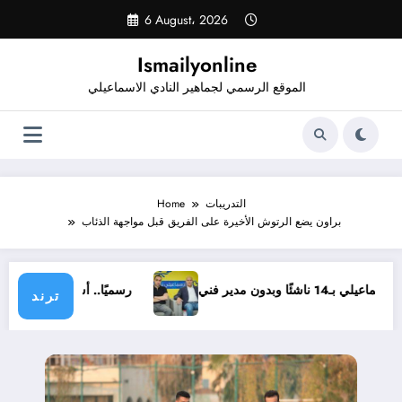
Skip
6 August، 2026
to
content
Ismailyonline
الموقع الرسمي لجماهير النادي الاسماعيلي
التدريبات
Home
براون يضع الرتوش الأخيرة على الفريق قبل مواجهة الذئاب
اعيلي بـ14 ناشئًا وبدون مدير فني
رسميًا.. أشرف خضر م
ترند