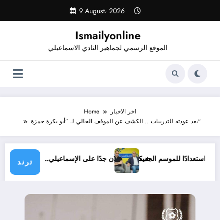
Skip
9 August، 2026
to
content
Ismailyonline
الموقع الرسمي لجماهير النادي الاسماعيلي
اخر الاخبار
Home
بعد عودته للتدريبات .. الكشف عن الموقف الحالي لـ ”أبو بكرة حمزة“
يلي حتى الآن استعدادًا للموسم الجديد
شيكابالا: زعلان جدًا على الإسماعيلي.. والو
ترند