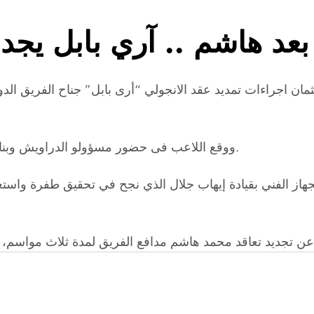
بعد هاشم .. آري بابل يجد
مان اجراءات تمديد عقد الانجولي “أرى بابل” جناح الفريق ال
ووقع اللاعب فى حضور مسؤولو الدراويش وبناءًا على توصية من اللجنة الفنية بالتنسيق مع الجهاز الفني.
هاز الفني بقيادة إيهاب جلال الذي نجح في تحقيق طفرة واست