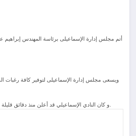
أتم مجلس إدارة الإسماعيلى برئاسة المهندس إبراهيم عث
ويسعى مجلس إدارة الإسماعيلى لتوفير كافة رغبات الج
و كان النادي الإسماعيلي قد أعلن منذ دقائق قليلة عن تجديد تعاقد محمد هاشم مدافع الفريق لمدة ثلاث مواسم، و ذلك بناءًا على رغبة ايهاب جلال المدير الفنى للدراويش.