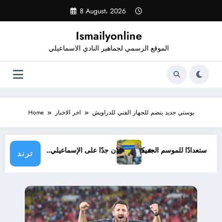
Skip
8 August، 2026
to
content
Ismailyonline
الموقع الرسمي لجماهير النادي الاسماعيلي
بوسني جديد ينضم للجهاز الفني للدراويش
اخر الاخبار
Home
ي حتى الآن استعدادًا للموسم الجديد
شيكابالا: زعلان جدًا على الإسماعيلي.. والوزا
ترند