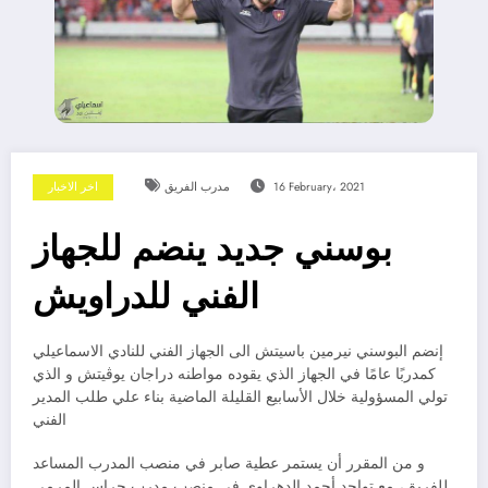
16 February، 2021
مدرب الفريق
اخر الاخبار
بوسني جديد ينضم للجهاز
الفني للدراويش
إنضم البوسني نيرمين باسيتش الى الجهاز الفني للنادي الاسماعيلي
كمدربًا عامًا في الجهاز الذي يقوده مواطنه دراجان يوڤيتش و الذي
تولي المسؤولية خلال الأسابيع القليلة الماضية بناء علي طلب المدير
الفني
و من المقرر أن يستمر عطية صابر في منصب المدرب المساعد
للفريق، مع تواجد أحمد الدهراوي في منصب مدرب حراس المرمى