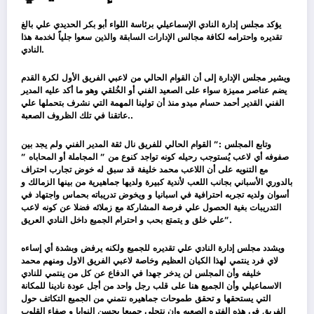
يؤكد مجلس إدارة النادي الإسماعيلي برئاسة اللواء أبو بكر الحديدي علي بالغ
تقديره واحترامه لكافة مجالس الإدارات السابقة والذين سعوا جلياً لخدمة هذا
النادي.
ويشير مجلس الإدارة إلى أن القوام الحالي من لاعبي الفريق الأول لكرة القدم
يضم عناصر مميزة سواء على الصعيد الفني أو الخُلقي وهو ما أكد عليه المدير
الفني القدير أحمد حسام ميدو منذ أن تولينا المهمة التي نشرف بتحملها علي
عاتقنا في تلك الظروف الصعبة..
وتابع المجلس :” القوام الحالي للفريق نال ثقة المدير الفني ولم يجد بين
صفوفه أي لاعب يُستوجب رحيله كونه تواجد كنوع من ” المجاملة أو المحاباه ”
مع التنويه على أن اللاعب محمد خليفة قد سبق له خوض تجارب احتراف
بالدوري الأسباني بجانب اللعب لأندية كبيرة ولديها جماهيرية من بينها الزمالك و
أسوان ولديه تجربه احترافية في اسبانيا و ويخوض تدريباته بحماس واجتهاد في
التدريبات بغية الحصول علي فرصة المشاركة مع زملائه فضلا عن كونه لاعب
علي خلق و يتمتع بحب و احترام الجميع داخل النادي العريق”.
ويشدد مجلس إدارة النادي علي تقديره للجميع ولكنه يرفض وبشدة أي إساءه
لاي فرد ينتمي لهذا الكيان العظيم وخاصة لاعبي الفريق الاول ومنهم محمد
خليفه وأن المجلس لن يدخر جهدا في الدفاع عن كل من ينتمي للنادي
الاسماعيلي وأن الجميع هنا على قلب رجل واحد من أجل عودة نادينا للمكانة
التي يستحقها و تحقق طموحات جماهيره نتمني من الجميع التكاتف حول
الفريق في هذه الفتره الصعبه وان نتحلي جميعا بحسن النوايا و صفاء القلوب