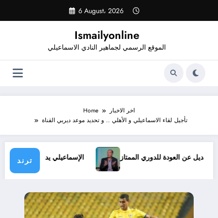
Skip
6 August، 2026
to
content
Ismailyonline
الموقع الرسمي لجماهير النادي الاسماعيلي
اخر الاخبار
Home
تأجيل لقاء الاسماعيلي و الأهلي .. و تحديد موعد ديربي القناة
ف.. ولا بديل عن العودة للدوري الممتاز
الإسماعيلي يدخل معسكرً
ترند