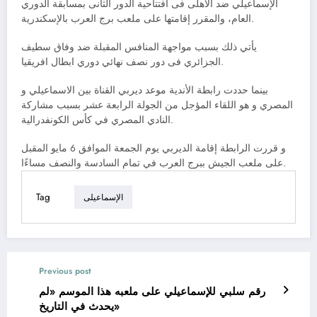
الإسماعيلي ضد الأهلى فى افتتاحية الدور الثانى بمسابقة الدوري
العام، والمقرر إقامتها على ملعب برج العرب بالإسكندرية.
يأتي ذلك بسبب مواجهة المنافس المقبلة ضد وفاق سطيف
الجزائري فى دور نصف نهائي دوري ابطال افريقيا.
بينما حددت رابطة الأندية موعد ديربي القناة بين الاسماعيلي و
المصري و هو اللقاء المؤجل من الجولة الرابعة عشر بسبب مشاركة
النادي المصري في كأس الكونفدرالية.
و قررت الرابطة إقامة الديربي يوم الجمعة الموافق 6 مايو المقبل
على ملعب الجيش ببرج العرب في تمام السادسة والنصف مساءًا.
Tag
الإسماعيلى
Previous post
رقم سلبي للإسماعيلي على ملعبه هذا الموسم «لم
يحدث في التاريخ»