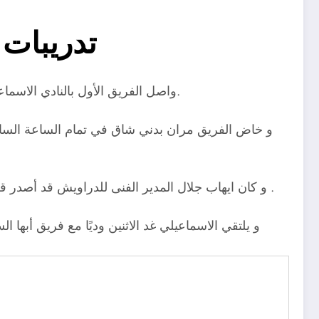
تدريبات 
واصل الفريق الأول بالنادي الاسماعيلي تدريباته اليومية صباح اليوم الأحد داخل معسكر الفريق بالإسكندرية استعدادًا لعودة و استئناف مسابقة الدوري العام.
و خاض الفريق مران بدني شاق في تمام الساعة السابع
و كان ايهاب جلال المدير الفنى للدراويش قد أصدر قرار برفع الأحمال البدنية من خلال اقامة تدريبات الفريق على فترتين لتجهيز اللاعب بالشكل الأمثل للعودة الى المباريات .
و يلتقي الاسماعيلي غد الاثنين وديًا مع فريق أبها 