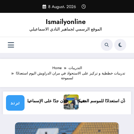
Skip
8 August، 2026
to
content
Ismailyonline
الموقع الرسمي لجماهير النادي الاسماعيلي
التدريبات
Home
تدريبات خططية و تركيز على الاستحواذ في مران الدراويش اليوم استعدادًا
لسموحة
اعيلي حتى الآن استعدادًا للموسم الجديد
شيكابالا: زعلان جدًا على الإسماعيلي.. وا
ترند