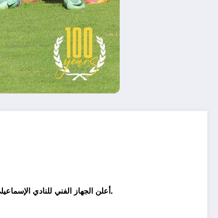
أعلن الجهاز الفني للنادي الإسماعيلي بقيادة إيهاب جلال، تشكيل الفريق الرسمي لمواجهة سيراميكا كليوباترا في إطار منافسات الجولة 29 من الدوري المصري الممتاز.