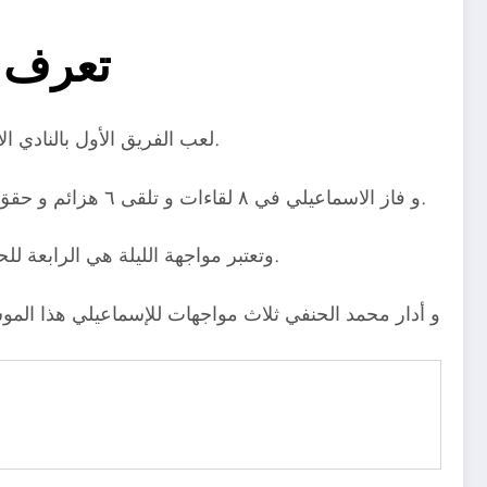
تعرف ع
لعب الفريق الأول بالنادي الاسماعيلي ١٩ لقاء تحت الإدارة التحكيمية للحكم الدولي محمد الحنفي منذ بداية مسيرته التحكيمية و المستمرة حتى الآن.
و فاز الاسماعيلي في ٨ لقاءات و تلقى ٦ هزائم و حقق ٥ تعادلات، كما سجل ١٤ هدفًا و استقبلت شباكه ١٢ قبل مواجهة طلائع الجيش المقرر إقامتها الليلة تحت إدارة الحنفي.
وتعتبر مواجهة الليلة هي الرابعة للحنفي التي يديرها للدراويش هذا الموسم، و للمرة الثالثة في مسيرته التي يدير فيها مواجهات الإسماعيلي و طلائع الجيش.