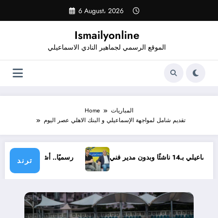
Skip
6 August، 2026
to
content
Ismailyonline
الموقع الرسمي لجماهير النادي الاسماعيلي
المباريات
Home
تقديم شامل لمواجهة الإسماعيلي و البنك الاهلي عصر اليوم
ماعيلي بـ14 ناشئًا وبدون مدير فني
رسميًا.. أشرف خضر م
ترند