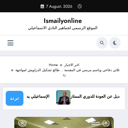
Skip
7 August، 2026
to
content
Ismailyonline
الموقع الرسمي لجماهير النادي الاسماعيلي
اخر الاخبار
Home
ثلاثي دفاعي وباسم مرسي في المقدمة .. طالع تشكيل الدراويش لمواجهة
زد
.. ولا بديل عن العودة للدوري الممتاز
الإسماعيلي يدخل معسكرًا
ترند