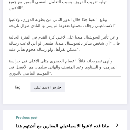
توليه تدريب الفريق، بسبب التعامل النفسي المميز مع جميع
اللاعبين”.
وتابع: “تعبنا جدًا خلال الدور الثاني من بطولة الدوري، ولاعبوا
الاسماعيلي رجالة، تحملوا ضغوط لم يمر بها النادي طوال تاريخه”.
و عن تأثير السوشيال ميديا على لاعبي كرة القدم في الفترة الحالية
قال: “أي شخص بيتأثر بالسوشيال ميديا، طبيعي لو أتي للاعب رسالة
ممكن يقرأها، ولو رسالة هجوم هتأثر عليه”.
وأنهى تصريحاته قائلاً: “عصام الحضري مثلي الأعلي في حراسة
المرمي، و الشناوي وعبد المنصف والهاني سليمان هم الأفضل في
الموسم الماضي بالدوري”.
Tag
حارس الاسماعيلي
Previous post
ماذا قدم لاعبوا الاسماعيلي المعارين مع أنديتهم هذا