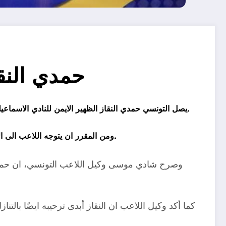
حمدي النق
يصل التونسي حمدي النقاز الظهير الايمن للنادي الاسماعيلي الى القاهرة اليوم قادمًا من بلاده، وذلك بعد انتهاء مدة الاجازة التي خاضها اللاعب مع اسرته عقب انتهاء فعاليات الموسم الماضي.
ومن المقرر ان يتوجه اللاعب الى الاسماعيلية مباشرةً للإنتظام في فترة اعداد الدراويش التي انطلقت بالأمس تحت قيادة الجهاز الفني الجديد والذي يترأسه ايهاب جلال.
وصرح شادي موسى وكيل اللاعب التونسي، ان حمدي ا