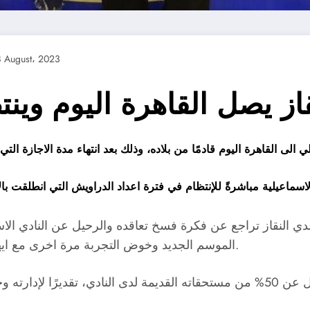
8 August، 2023
از يصل القاهرة اليوم وي
لنقاز تراجع عن فكرة فسخ تعاقده والرحيل عن النادي الاسما
الموسم الجديد وخوض التجربة مرة اخرى مع ايهاب جلال كما حدث عام 2018 اثناء تواجدهما في الزمالك.
كما أكد وكيل اللاعب ان النقاز أبدى ترحيبه ايضًا بالتنازل عن 50% من مستحقاته القدي