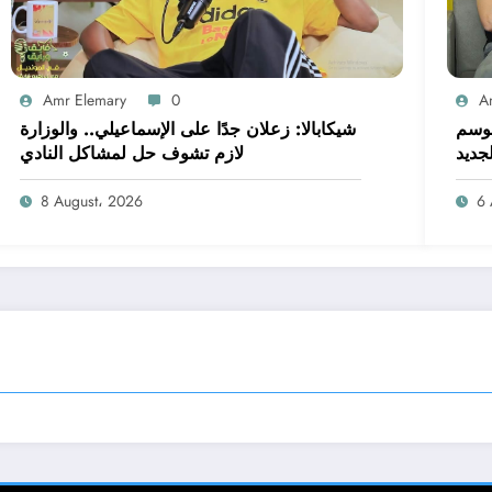
Amr Elemary
0
A
موسم
شيكابالا: زعلان جدًا على الإسماعيلي.. والوزارة
لجديد
لازم تشوف حل لمشاكل النادي
8 August، 2026
6 