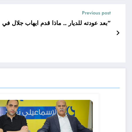
Previous post
بعد عودته للديار .. ماذا قدم ايهاب جلال في الولاية الاولى مع الدراويش؟ “تقرير”