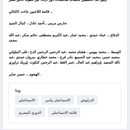
قائمة اللاعبين جاءت كالتالي ..
حارس مرمى ..أحمد عادل ، كمال السيد.
الدفاع .. عماد حمدي ، محمد عمار ،عبد الكريم مصطفى ،حاتم سكر ،عبد الله
محمد.
الوسط .. محمد بيومي ، هشام محمد ،عبد الرحمن الرحمن الدح ،على الملواني
،محمد حسن ،محمد عبد السميع ،نادر فرج ، محمد خطاري ،مروان حمدي ،عبد
الله السعيد ،إبراهيم عبد العال ،عمر القط ،عبد الرحمن كتكوت ،إيريك تراوري.
الهجوم .. حسن صابر .
Tag
الدراويش
الاسماعيلي وانبي
الاسماعيلي
قائمة الاسماعيلي
الدوري المصري