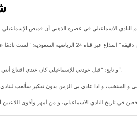
ش
و أضاف مدفعجي الدراويش خلال تصريحاته لبرنامج “في دقيقة” المذا
و تابع: “قبل عودتي للإسماعيلي كان عندي اقتناع أنني إذا لم أعود لهذا النادي سأعتزل كرة القدم، كان الأمر جاد”.
ين في تاريخ النادي الاسماعيلي، و من أمهر وأقوى اللاعبين أ