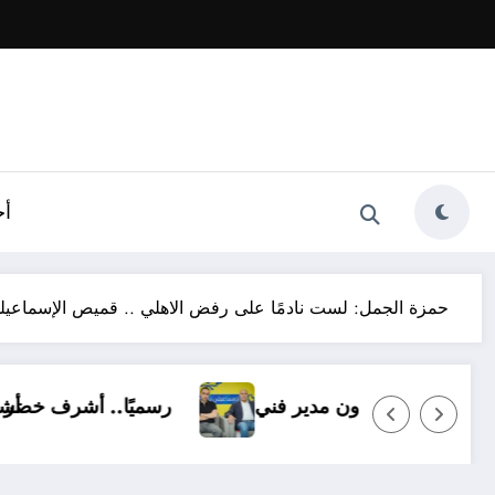
أخ
حمزة الجمل: لست نادمًا على رفض الاهلي .. قميص الإسماع
عيلي بـ14 ناشئًا وبدون مدير فني
رسميًا.