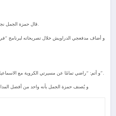
قال حمزة الجمل نجم النادي الاسماعيلي في عصره الذهبي أن قميص الإسماعيلي هو اكبر فخر و شرف حدث خلال مسيرته الكروية الكبيرة.
و أتم: “راضي تمامًا عن مسيرتي الكروية مع الاسماعيلي و المنتخب، و اذا عادي بي الزمن بدون تفكير سألعب للنادي الاسماعيلي، لن اختار مسيرة أفضل من التي حظيت بيها”.
و يُصنف حمزة الجمل بأنه واحد من أفضل المدافع