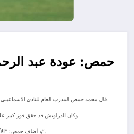
حمص: عودة عبد الرحمن
قال محمد حمص المدرب العام للنادي الاسماعيلي أن ودية الفريق بالأمس أمام نادي الرائد السعودي كانت تجربة مفيدة وخير إعداد لمباراة سموحة ببطولة الدورى الممتاز.
وكان الدراويش قد حقق فوز كبير على حساب الفريق السعودي بخمسة أهداف مقابل هدف، في الودية التي جمعت الفريقين بالأمس على ستاد الاسماعيلية.
و أضاف حمص: “الأداء مطمئن وجميع اللاعبين في حالة جيدة ونفذوا تعليمات المدير الفني بكل دقة، أداءنا سيختلف تمامًا في الفترة القادمة”.