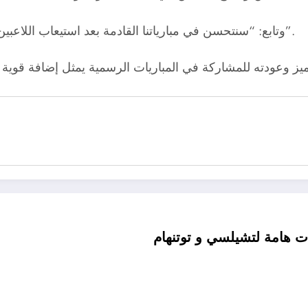
وتابع: “سنتحسن في مبارياتنا القادمة بعد استيعاب اللاعبين لخطط وفكر الجهاز الفني بقيادة الأرجنتيني خوان براون”.
وعودته للمشاركة في المباريات الرسمية يمثل إضافة قوية لل
ات هامة لتشيلسي و توتنهام