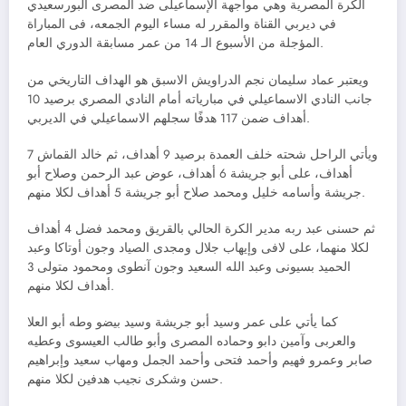
الكرة المصرية وهي مواجهة الإسماعيلى ضد المصرى البورسعيدي
في ديربي القناة والمقرر له مساء اليوم الجمعه، فى المباراة
المؤجلة من الأسبوع الـ 14 من عمر مسابقة الدوري العام.
ويعتبر عماد سليمان نجم الدراويش الاسبق هو الهداف التاريخي من
جانب النادي الاسماعيلي في مبارياته أمام النادي المصري برصيد 10
أهداف ضمن 117 هدفًا سجلهم الاسماعيلي في الديربي.
ويأتي الراحل شحته خلف العمدة برصيد 9 أهداف، ثم خالد القماش 7
أهداف، على أبو جريشة 6 أهداف، عوض عبد الرحمن وصلاح أبو
جريشة وأسامه خليل ومحمد صلاح أبو جريشة 5 أهداف لكلا منهم.
ثم حسنى عبد ربه مدير الكرة الحالي بالقريق ومحمد فضل 4 أهداف
لكلا منهما، على لافى وإيهاب جلال ومجدى الصياد وجون أوتاكا وعبد
الحميد بسيونى وعبد الله السعيد وجون آنطوى ومحمود متولى 3
أهداف لكلا منهم.
كما يأتي على عمر وسيد أبو جريشة وسيد بيضو وطه أبو العلا
والعربى وآمين دابو وحماده المصرى وأبو طالب العيسوى وعطيه
صابر وعمرو فهيم وأحمد فتحى وأحمد الجمل ومهاب سعيد وإبراهيم
حسن وشكرى نجيب هدفين لكلا منهم.