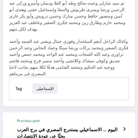
ثم سيد شارلى وعبده صالح وطه أبو العلا وديمان وأميرو وزكى عبد
الرحمن ورضا ويسرى طربوش والسقا وإسماعيل حفنى وهندى أبو
آمين ومنصور حافظ وحسن مبارك وحسن درويش وأبو بكر غازى
ومحمد حازم وطارق زين ومحمد فكرى الصغير وعاطف عبد العزيز
بهدف لكل منهم.
وكذلك الراحل أدهم السلحدار وفوزى جمال وبشير عبد الصمد وأحمد
فكرى الصغير ومحمد بركات ورضا سيكا وعماد النحاس وعبد الرحمن
تراورى وعبد الله الشحات ومحمد عبد الواحد ومحمد حمص وأحمد
صديق وكوفى ميشاك وكلاتشى وأحمد سمير فرج ومحمد هاشم
ووجيه عبد الحكيم ومحمد الشامى هدفًا لكلا منهم بجانب لاعبا
المصرى فى مرماهم.
Tag
الإسماعيلى
Previous post
اليوم .. الاسماعيلي يستدرج المصري في برج العرب
بحثًا عن عودة الإنتصارات