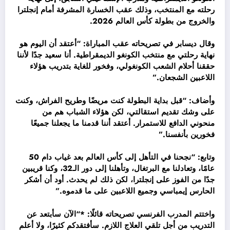
رحلته مع المنتخب، وذلك عقب الخسارة المشرفة أمام إنجلترا
والخروج من بطولة كأس العالم 2026.
وقال ديسابر في تصريحاته عقب المباراة: “أعتقد أن اليوم هو
نهاية رحلتي مع منتخب الكونغو الديمقراطية. أنا سعيد جدًا لأننا
حققنا أحلام الشعب الكونغولي، وفخور للغاية بتدريب هؤلاء
اللاعبين الشجعان.”
وأضاف: “قبل بداية البطولة كنت مريضًا وطريح الفراش، وكنت
على وشك تقديم استقالتي، لكن هؤلاء الشباب هم من
منحوني الدافع للاستمرار. أعتقد أننا قدمنا ما يجعلنا جميعًا
فخورين بأنفسنا.”
وتابع: “نجحنا في التأهل إلى كأس العالم بعد غياب دام 50
عامًا، وتعادلنا مع البرتغال، وتأهلنا إلى دور الـ32، وكنا قريبين
جدًا من الفوز على إنجلترا، لكن ذلك لم يحدث. أود أن أشكر
الحارس إيمباسي وجميع اللاعبين على ما قدموه.”
واختتم المدرب الفرنسي تصريحاته قائلًا: *“الآن سأبتعد عن
التدريب من أجل تلقي العلاج اللازم. سأفتقدكم كثيرًا، ولا أعلم