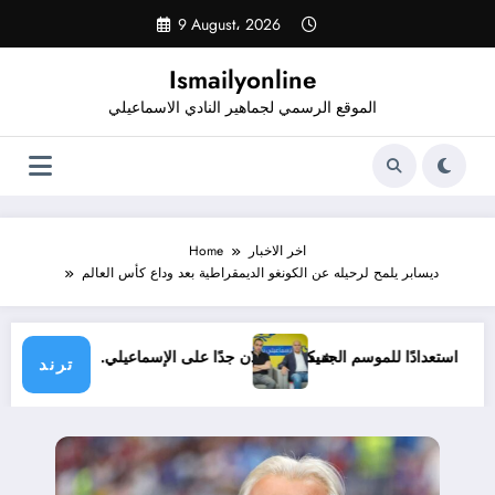
Skip
9 August، 2026
to
content
Ismailyonline
الموقع الرسمي لجماهير النادي الاسماعيلي
اخر الاخبار
Home
ديسابر يلمح لرحيله عن الكونغو الديمقراطية بعد وداع كأس العالم
يلي حتى الآن استعدادًا للموسم الجديد
شيكابالا: زعلان جدًا على الإسماعيلي.. والو
ترند