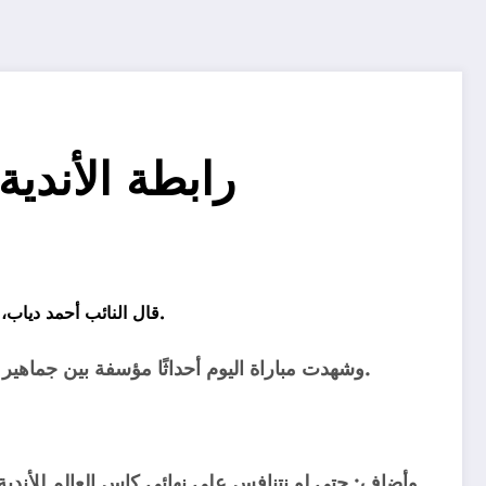
رابطة الأندي
قال النائب أحمد دياب، رئيس رابطة الأندية المحترفة أن هناك عقوبات قوية منتظرة على المتسبب في أحداث لقاء الاسماعيلي والمصري البورسعيدي اليوم.
وشهدت مباراة اليوم أحداثًا مؤسفة بين جماهير الناديين، بعدما قام عدد من جماهير المصري بالتوجه الى مدرجات جماهير الاسماعيلي لإحداث أزمة وهو ما حدث بالفعل.
وأضاف: حتى لو نتنافس على نهائي كاس العالم للأندية، ايه يوصلنا لما حدث! القلة الموجودة لا تعبر عن جماهير المصري أو الاسماعيلي.. ومن خرج عن النص سوف يتم عقابه.