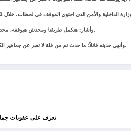
وأشار: هنكمل طريقنا ومحدش هيوقفه، محدش يفتكر بتصرفات القلة أنه هيرجعنا، احنا في دولة قوية.
وأنهى حديثه قائلاً: ما حدث تم من قلة لا تعبر عن جماهير الكرة المصرية.. محدش هيرجعنا في خطوة عودة الجماهير.
تعرف على عقوبات جماهي