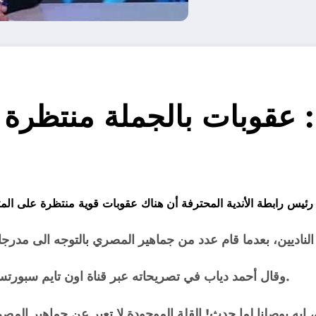
ة: عقوبات بالجملة منتظر
وقال أحمد دياب في تصريحاته عبر قناة اون تايم سبورتس: اللي غلط هيتحاسب ويتعاقب، أقول للجميع لن نتراجع.