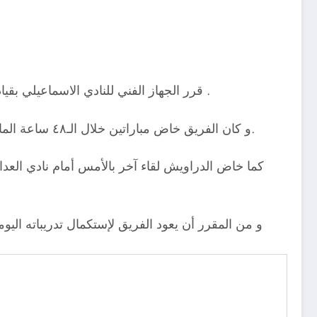
قرر الجهاز الفني للنادي الاسماعيلي بقيادة ايهاب جلال منح لاعبوا الفريق راحة سلبية من تدريبات اليوم الجمعة، تجنبًا للإرهاق وتعرض اللاعبين للإصابات العضلية .
و كان الفريق خاض مباراتين خلال الـ٤٨ ساعة الماضية، بداية بالتعادل الإيجابي أمام بيراميدز بهدفين لكل فريق قبل امس الاربعاء ضمن منافسات الدوري المصري الممتاز.
كما خاض الدراويش لقاء آخر بالأمس أمام نادي العدال
و من المقرر أن يعود الفريق لإستكمال تدريباته اليوم