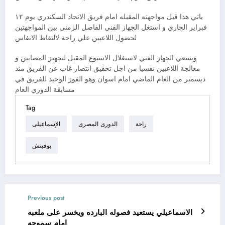
ياتي هذا قبل مواجهته المقبله امام فريق الاتحاد السكندري يوم ١٢
فبراير الجاري و استغل الجهاز الفني الفاصل الزمني بين المواجهتين
لحصول اللاعبين علي راحة لالتقاط الانفاس
ويسعي الجهاز الفني لاستغلال الاسبوع المقبل لتجهيز المصابين و
معالجة اللاعبين نفسيا من اجل تحقيق انتصار غاب عن الفريق منذ
ديسمبر من العام الماضي امام اسوان وهو الفوز الوحيد للفريق في
مسابقة الدوري العام
Tag
راحة
الدورى المصرى
الإسماعيلى
يوفيتش
Previous post
الاسماعيلي يستعيد فصوله البارده ويخسر على ملعبه
امام سموحه