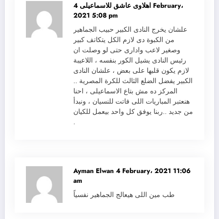
اهلاوى عاشق للاسماعيلى
4 February،
2021 5:08 pm
علشان يخرج النادى الكبير حبيب الجماهير
من الكبوة دى لازم الكل يتكاتف كبير
وصغير لاعب وادارى حتى لو وصلت ان
رئيس النادى يشيل الكور بنفسه ، اللاعيبة
لازم يكون قلبها على بعض ، علشان النادى
الكبير يفضل الضلع الثالث للكرة المصرية ..
المركز ده مش بتاع الاسماعيلى ، احنا
هنعتبر المباريات اللى فاتت للنسيان ، ونبدأ
من جديد ..ربنا يوفق كل واحد بيعمل للكيان
.
Ayman Elwan
4 February، 2021 11:06
am
طب مين اللى هيعالج الجماهير نفسياً