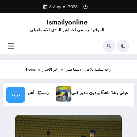
Skip
6 August، 2026
to
content
Ismailyonline
الموقع الرسمي لجماهير النادي الاسماعيلي
راحة سلبيه للاعبي الاسماعيلي
اخر الاخبار
Home
ماعيلي بـ14 ناشئًا وبدون مدير فني
رسميًا.. أشرف خضر م
ترند