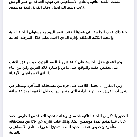
نجحت اللجنة الثلاثية بالنادي الاسماعيلي في تجديد التعاقد مع عمر الوحش
لاعب وسط الدراويش وقائد الفريق لمدة موسمين.
جاء ذلك عقب الجلسة التي عقدها اللاعب عصر اليوم مع مسئولي اللجنة الفنية
واللجنة الثلاثية المكلفة بإدارة النادي الاسماعيلي خلال المرحلة الحالية.
وتم الاتفاق خلال الجلسة على كافة شروط العقد الجديد، حيث وافق اللاعب
على تخفيض عقده والتوقيع على بياض بإعتباره قائد الفريق وابن من ابناء
النادي الاسماعيلي الأوفياء.
ومن المقرر ان يحصل اللاعب على جزء من مستحقاته المتأخرة وينتظم في
تدريبات الفريق بعد انتهاء الراحة التي منحها ايهاب جلال للاعبيه لمدة ٤٨ ساعة.
الجدير بالذكر ان اللجنة الثلاثية قد سبق وأعلنت تجديد التعاقد مع الحارس احمد
عادل عبدالمنعم لمدة موسمين ايضًا، وذلك عقب تنازله عن ٦٠٪؜ من مستحقاته
المتأخرة وتخفيض عقده الجديد للنصف تقديرًا لظروف النادي الاسماعيلي
المادية.