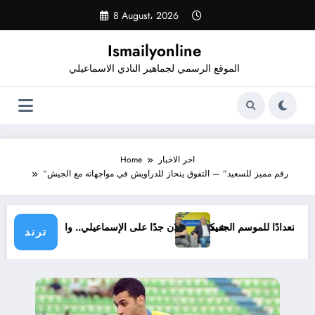
Skip
8 August، 2026
to
content
Ismailyonline
الموقع الرسمي لجماهير النادي الاسماعيلي
اخر الاخبار
Home
“رقم مميز للسعيد” — التفوق ينحاز للدراويش في مواجهاته مع الجيش
 حتى الآن استعدادًا للموسم الجديد
شيكابالا: زعلان جدًا على الإسماعيلي.. والوزار
ترند