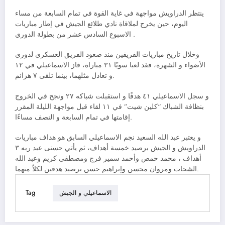
ينتظر الدراويش مواجهة في غاية القوة في تمام السابعة من مساء
اليوم، حين يخرج لملاقاة نادي طلائع الجيش في إطار مباريات
الاسبوع السادس عشر من بطولة الدوري .
وخلال تاريخ مباريات الفريقين منذ صعود الفريق العسكري لدوري
الأضواء و الشهرة، فقد لعبا سويًا ٣١ مباراة، فاز الاسماعيلي في ١٢
و تعادل مثلهما، بينما تلقى ٧ هزائم.
و سجل الاسماعيلي ٤١ هدفًا و استقبلت شباكه ٢٧ ونجح في الخروج
بنظافة الشباك “كلين شيت” في ١١ لقاء قبل مواجهة الليلة المقرر
إقامتها في تمام السابعة و النصف مساءًا.
و يعتبر عبد الله السعيد نجم الاسماعيلي السابق هو هداف مباريات
الدراويش و الجيش برصيد خمسة أهداف، ثم يأتي حسنى عبد ربه ٣
أهداف ، محمد حمص وأحمد سمير فرج ومصطفى كريم وعبد الله
الشحات ومروان محسن وإبراهيم حسن برصيد هدفين لكلاً منهما.
Tag
الاسماعيلي و الجيش