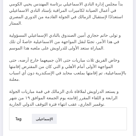
بدأ مجلس إدارة النادي الاسماعيلي برئاسة المهندس يحيي الكومي
في أعمال الصيانة لكاميرات المراقبة بإستاد النادي الاسماعيلي
استعدادًا لإستقبال الزمالك في الجولة القادمة من الدوري المصري
الممتاز.
و تولى حاتم حجازي أمين الصندوق بالنادي الإسماعيلي المسؤولية
في هذا الأمر، تجنبًا لنقل المواجهة من الاسماعيلية خاصةً أن تلك
المباراة ستعد الأولى للدراويش على ملعبه هذا الموسم.
وخاض الفريق ثلاث مباريات حتى الآن جميعهما خارج أرضه، حتى
المواجهة الأولى أمام الأهلي و التي كان من المفترض إقامتها
بالإسماعيلية، تم إقامتها بملعب محايد في الإسكندرية دون أي اسباب
معلنة.
و يستعد الدراويش لملاقاة نادي الزمالك في قمة مباريات الجولة
الرابعة و اللقاء المقرر إقامته يوم الجمعة الموافق ١٩ من شهر
نوڤمبر الجاري، عقب انتهاء فترة التوقف الدولي الجارية.
Tag
الإسماعيلى