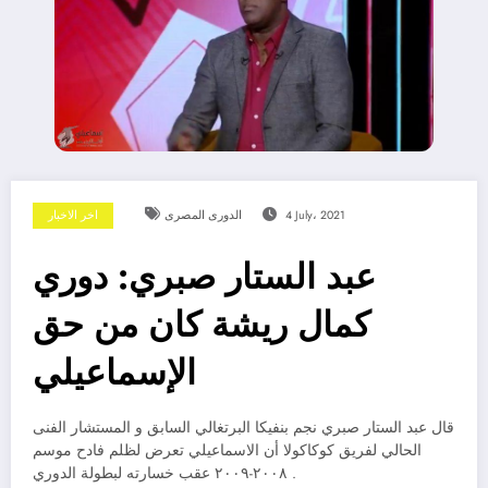
4 July، 2021
الدورى المصرى
اخر الاخبار
عبد الستار صبري: دوري
كمال ريشة كان من حق
الإسماعيلي
قال عبد الستار صبري نجم بنفيكا البرتغالي السابق و المستشار الفنى
الحالي لفريق كوكاكولا أن الاسماعيلي تعرض لظلم فادح موسم
٢٠٠٨-٢٠٠٩ عقب خسارته لبطولة الدوري .