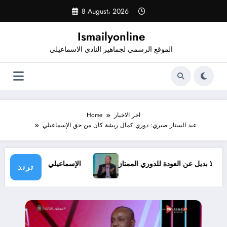
Skip
8 August، 2026
to
content
Ismailyonline
الموقع الرسمي لجماهير النادي الاسماعيلي
اخر الاخبار
Home
عبد الستار صبري: دوري كمال ريشة كان من حق الإسماعيلي
روف.. ولا بديل عن العودة للدوري الممتاز
الإسماعيلي يدخل معس
ترند