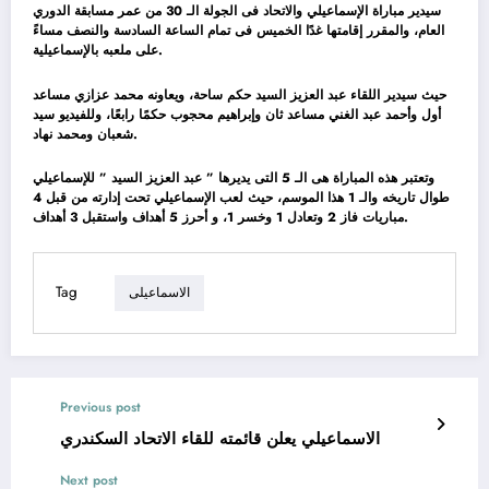
سيدير مباراة الإسماعيلي والاتحاد فى الجولة الـ 30 من عمر مسابقة الدوري
العام، والمقرر إقامتها غدًا الخميس فى تمام الساعة السادسة والنصف مساءً
على ملعبه بالإسماعيلية.
حيث سيدير اللقاء عبد العزيز السيد حكم ساحة، ويعاونه محمد عزازي مساعد
أول وأحمد عبد الغني مساعد ثان وإبراهيم محجوب حكمًا رابعًا، وللفيديو سيد
شعبان ومحمد نهاد.
وتعتبر هذه المباراة هى الـ 5 التى يديرها ” عبد العزيز السيد ” للإسماعيلي
طوال تاريخه والـ 1 هذا الموسم، حيث لعب الإسماعيلي تحت إدارته من قبل 4
مباريات فاز 2 وتعادل 1 وخسر 1، و أحرز 5 أهداف واستقبل 3 أهداف.
Tag
الاسماعيلى
Previous post
الاسماعيلي يعلن قائمته للقاء الاتحاد السكندري
Next post