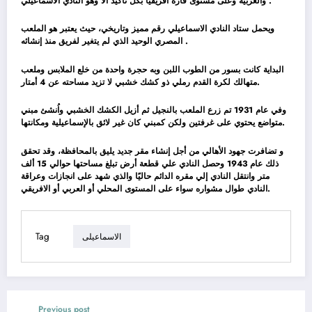
والعربية وعلى مستوى قارة أفريقيا بكل تأكيد الا وهو النادي الاسماعيلي .
ويحمل ستاد النادي الاسماعيلي رقم مميز وتاريخي، حيث يعتبر هو الملعب
المصري الوحيد الذي لم يتغير لفريق منذ إنشائه .
البداية كانت بسور من الطوب اللبن وبه حجرة واحدة من خلع الملابس وملعب
متهالك لكرة القدم رملي ذو كشك خشبي لا تزيد مساحته عن 4 أمتار.
وفي عام 1931 تم زرع الملعب بالنجيل ثم أزيل الكشك الخشبي واُنشئ مبني
متواضع يحتوي على غرفتين ولكن كمبني كان غير لائق بالإسماعيلية ومكانتها.
و تضافرت جهود الأهالي من أجل إنشاء مقر جديد يليق بالمحافظة، وقد تحقق
ذلك عام 1943 وحصل النادي علي قطعة أرض تبلغ مساحتها حوالي 15 ألف
متر وانتقل النادي إلي مقره الدائم حاليًا والذي شهد على انجازات وعراقة
النادي طوال مشواره سواء على المستوى المحلي أو العربي أو الافريقي.
Tag
الاسماعيلى
Previous post