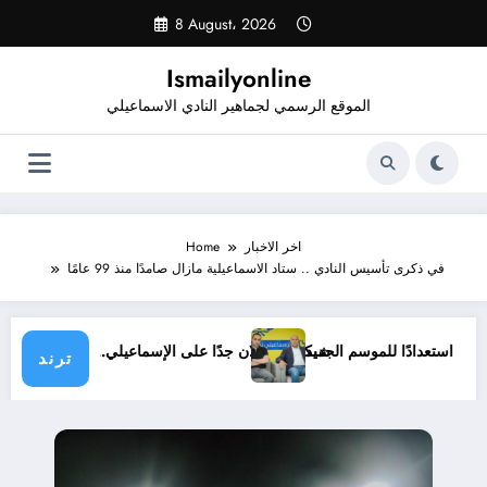
Skip
8 August، 2026
to
content
Ismailyonline
الموقع الرسمي لجماهير النادي الاسماعيلي
اخر الاخبار
Home
في ذكرى تأسيس النادي .. ستاد الاسماعيلية مازال صامدًا منذ 99 عامًا
لي حتى الآن استعدادًا للموسم الجديد
شيكابالا: زعلان جدًا على الإسماعيلي.. والوز
ترند