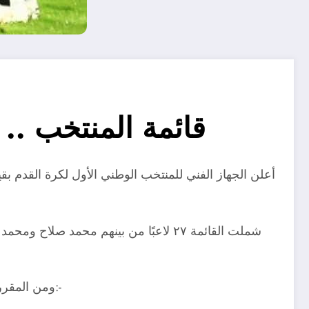
قائمة المنتخب .. 
أعلن الجهاز الفني للمنتخب الوطني الأول لكرة القدم بقي
شملت القائمة ٢٧ لاعبًا من بينهم محمد
ومن المقرر أن ينطلق معسكر الفريق يوم السبت المقبل 28 أغسطس الحالي، حيث جاءت قائمة اللاعبين بالكامل على النحو الآتي:-