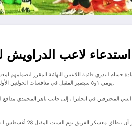
استدعاء لاعب الدراويش لم
ادة حسام البدري قائمة اللاعبين النهائية المقرر انضمامهم لمعس
يومي ١و٥ سبتمبر المقبل في منافسات الجولتين الأولى والثانية للتصفيات الأفريقية المؤهلة لكأس العالم بقطر.
 صلاح ومحمد النني المحترفين في انجلترا ، إلى جانب باهر المحمدي 