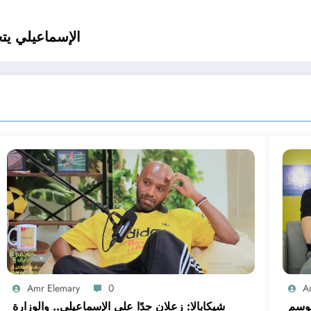
الإسماعيلي ي
Amr Elemary
0
A
موسم
شيكابالا: زعلان جدًا على الإسماعيلي.. والوزارة