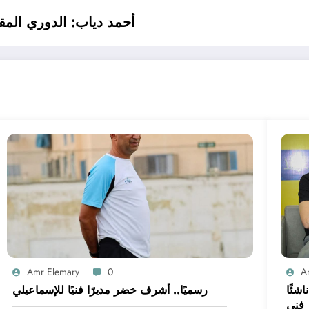
أحمد دياب: الدوري المقبل بمشاركة 20 ناديً
Amr Elemary
0
A
 على غلق القيد.. الإسماعيلي بـ14 ناشئًا
رسميًا.. أشرف خضر مديرًا فنيًا للإسماعيلي
 فني