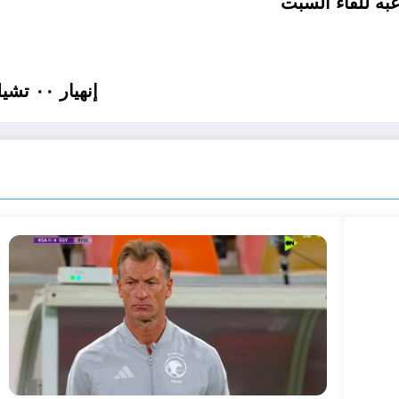
به للقاء السبت
إنهيار ٠٠ تشيلسي مهدد بخسارة عدد من نجومه في الصيف