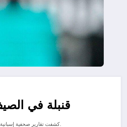
قنبلة في الصي
كشفت تقارير صحفية إسبانية، عن شرط النرويجي إيرلينج هالاند مهاجم بوروسيا دورتموند، للانتقال لصفوف برشلونة، خلال الانتقالات الصيفية المقبل.