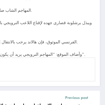
المهاجم الشاب صاحب الـ21 عاما لديه عدة عروض من كبار أندية أوروبا مثل برشلونة، مانشستر سيتي، ريال مدريد، وباريس سان جيرمان.
ويبذل برشلونة قصارى جهده لإقناع اللاعب النرويجي بال
وبحسب موقع “Le10sport” الفرنسي الموثوق، فإن هالاند يرحب بالانتقال إلى برشلونة، لكنه سيضع شرطًا واحدًا للتوقيع للنادي الكتالوني، وهو توقيع عقد قصير الأجل.
وأضاف الموقع: “المهاجم النرويجي يريد أن يكون قادرًا على مراجعة الظروف الاقتصادية لبرشلونة، بمجرد أن يتمكن النادي من التعافي من وضعه المالي الصعب الحالي”.
Previous post