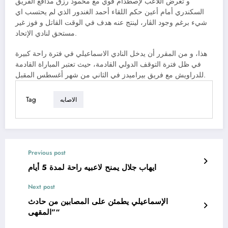
و تعرض اللاعب لإصطدام قوي مع محمود رزق مدافع الفريق
السكندري أمام أعين حكم اللقاء أحمد الغندور الذي لم يحتسب اي
شيء برغم وجود الڤار، لينتج عنه هدف في الوقت القاتل و فوز غير
مستحق لنادي الإتحاد.
هذا، و من المقرر أن يدخل النادي الاسماعيلي في فترة راحة كبيرة
في ظل فترة التوقف الدولي القادمة، حيث تعتبر المباراة القادمة
للدراويش مع فريق بيراميدز في الثاني من شهر أغسطس المقبل.
Tag
الاصابه
Previous post
ايهاب جلال يمنح لاعبيه راحة لمدة 5 أيام
Next post
الإسماعيلي يطمئن على المصابين من حادث
”المقهى“