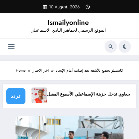
Skip
10 August، 2026
to
content
Ismailyonline
الموقع الرسمي لجماهير النادي الاسماعيلي
كاستيلو يخضع للآشعة بعد إصابته أمام الإتحاد
اخر الاخبار
Home
ال إبراهيم النجعاوي تدخل خزينة الإسماعيلي الأسبوع المقبل
الإسما
ترند