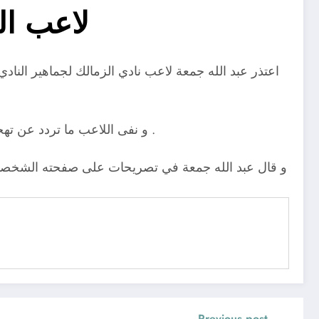
لاعب ال
اعتذر عبد الله جمعة لاعب نادي الزمالك لجماهير الناد
و نفى اللاعب ما تردد عن تهجم أخيه صالح جمعة لاعب نادي سيراميكا كليوباترا على النادي الاسماعيلي من خلال “بوست” عبر صفحته علي فيسبوك .
و قال عبد الله جمعة في تصريحات على صفحته الشخصية 
Previous post