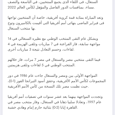
السنغال، فى اللقاء الذى يجمع المنتخبين، في التاسعة والنصف
مساء، بمنافسات الدور الفاصل والمؤهل لكأس العالم 2022.
وتعد المباراة بمثابة قمة كروية أفريقية، خاصة أن المنتخبين تواجها
فى فبراير الماضى بنهائى أمم أفريقيا التى أقيمت بالكاميرون وتوج
بها منتخب السنغال.
وبشكل عام التقى المنتخب الوطني مع نظيره السنغالي في 14
مواجهة سابقة، فاز الفراعنة في 7 مباريات وتلقى الهزيمة في 4
لقاءات، وحسم التعادل نتيجة 3 مباريات أخرى.
فيما التقى منتخبي مصر والسنغال في مصر 7 مرات، فاز خلالهم
المنتخب الوطني في 5 لقاءات وتلقى هزيمتين.
المواجهة الأولى بين ومصر والسنغال جاءت عام 1986 في دور
المجموعات لكأس الأمم الأفريقية، وحقق أسود التيرانجا الفوز (1-0)،
حيث نظمت مصر تلك النسخة من كأس الأمم الأفريقية.
وتجددت المواجهة بينهما بعد عشر سنوات في تصفيات أمم أفريقيا
عام 1997، وتعادلا سلبيا ذهابا في السنغال، وفاز منتخب مصر في
القاهرة إيابا (2-0) بثنائية حازم إمام وهادي خشبة.