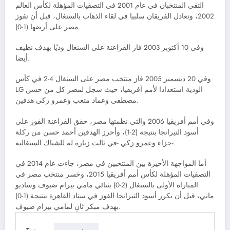
التقى المنتخبان في عام 2001 في التصفيات المؤهلة لكأس العالم
2002، وتعادل الفريقان سلبيا في لقاء الذهاب بالسنغال، قبل أن تفوز
مصر على أرضها (1-0).
وفي 10 أكتوبر 2003 فاز الفراعنة على السنغال وديًا بهدف نظيف
أيضا.
وفي 20 ديسمبر 2005 فاز منتخب مصر على السنغال 4-2 في كأس
LG الودية استعدادا لأمم أفريقيا، حيث سجل لمصر كل من حسن
مصطفى وعماد متعب وعمرو زكي هدفين.
وفي أمم أفريقيا 2006 والتي نظمتها مصر، حقق الفراعنة الفوز على
أسود التيرانجا بنتيجة (2-1)، وأحرز الهدفين أحمد حسن من ركلة
جزاء وعمرو زكي -في ثالث زيارة له للشباك السنغالية-.
أما المواجهة الأخيرة بين المنتخبين في مصر، جاءت عام 2014 في
التصفيات المؤهلة لكأس أمم أفريقيا 2015، وخسر منتخب مصر في
المباراة الأولى بالسنغال (2-0) بثنائي مامي بيرام ضيوف وساديو
ماني، قبل أن يكرر أسود التيرانجا الفوز في ستاد القاهرة بنتيجة (1-0)
بهدف مبكر ثانِ لمامي بيرام ضيوف.