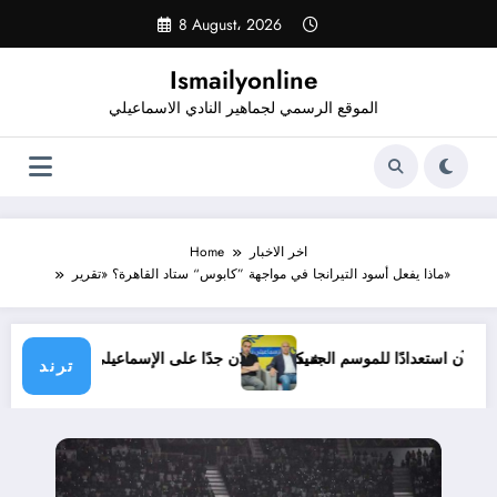
Skip
8 August، 2026
to
content
Ismailyonline
الموقع الرسمي لجماهير النادي الاسماعيلي
اخر الاخبار
Home
ماذا يفعل أسود التيرانجا في مواجهة ”كابوس“ ستاد القاهرة؟ «تقرير»
عيلي حتى الآن استعدادًا للموسم الجديد
شيكابالا: زعلان جدًا على الإسماعيلي.. وا
ترند