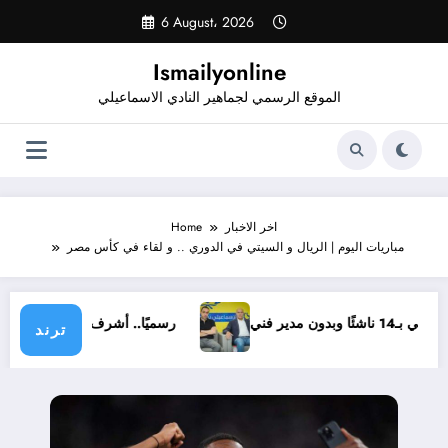
Skip
6 August، 2026
to
content
Ismailyonline
الموقع الرسمي لجماهير النادي الاسماعيلي
اخر الاخبار
Home
مباريات اليوم | الريال و السيتي في الدوري .. و لقاء في كأس مصر
بـ14 ناشئًا وبدون مدير فني
رسميًا.. أشرف خضر مديرً
ترند