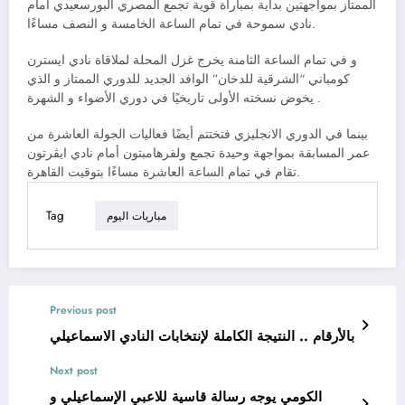
الممتاز بمواجهتين بداية بمباراة قوية تجمع المصري البورسعيدي أمام
نادي سموحة في تمام الساعة الخامسة و النصف مساءًا.
و في تمام الساعة الثامنة يخرج غزل المحلة لملاقاة نادي ايسترن
كومباني “الشرقية للدخان” الوافد الجديد للدوري الممتاز و الذي
يخوض نسخته الأولى تاريخيًا في دوري الأضواء و الشهرة .
بينما في الدوري الانجليزي فتختتم أيضًا فعاليات الجولة العاشرة من
عمر المسابقة بمواجهة وحيدة تجمع ولفرهامبتون أمام نادي ايڤرتون
تقام في تمام الساعة العاشرة مساءًا بتوقيت القاهرة.
Tag
مباريات اليوم
Previous post
بالأرقام .. النتيجة الكاملة لإنتخابات النادي الاسماعيلي
Next post
الكومي يوجه رسالة قاسية للاعبي الإسماعيلي و