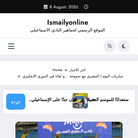
Skip
8 August، 2026
to
content
Ismailyonline
الموقع الرسمي لجماهير النادي الاسماعيلي
اخر الاخبار
Home
مباريات اليوم | المصري مع سموحة .. و لقاء في الدوري الانجليزي
ي حتى الآن استعدادًا للموسم الجديد
شيكابالا: زعلان جدًا على الإسماعيلي.. والوزا
ترند