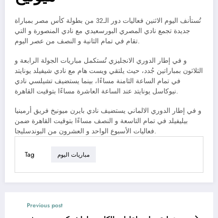
تُستأنف اليوم الاثنين فعاليات دور الـ32 من بطولة كأس مصر بمباراة
جديدة تجمع نادي المصري البورسعيدي مع نادي المنصورة و التي
تقام في تمام الثانية و النصف من عصر اليوم.
و في إطار الدوري الانجليزي تُستكمل مباريات الجولة الرابعة و
الثلاثون بمباراتين جُدد، حيث يلتقي ويست هام مع نادي شيفيلد يونايتد
في تمام الساعة الثامنة مساءًا، بينما يستضيف تشيلسي نادي
نيوكاسل يونايتد عند الساعة العاشرة مساءًا بتوقيت القاهرة.
و في إطار الدوري الالماني يستضيف نادي بايرن ميونيخ فريق أرمينيا
بيليفيلد في تمام التاسعة و النصف مساءًا بتوقيت القاهرة ضمن
فعاليات الأسبوع الواحد و العشرون من البوندسليجا.
Tag
مباريات اليوم
Previous post