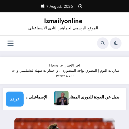
Skip
7 August، 2026
to
content
Ismailyonline
الموقع الرسمي لجماهير النادي الاسماعيلي
اخر الاخبار
Home
مباريات اليوم | المصري يواجه المنصورة .. و اختبارات سهلة لتشيلسي و
بايرن ميونيخ
روف.. ولا بديل عن العودة للدوري الممتاز
الإسماعيلي يدخل معسك
ترند