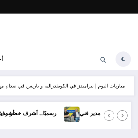
أخ
مباريات اليوم | بيراميدز في الكونفدرالية و باريس في صدام 
سماعيلي بـ14 ناشئًا وبدون مدير فني
رسمي