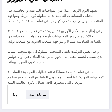
يشهد اليوم الأربعاء عددًا من المواجهات المرتقبة و الحاسمة في
مختلف المسابقات العالمية بداية ببطولة كوبا امريكا ومواجهة
المنتخب البرازيلي مع منتخب كولومبيا في تمام الساعة الثانية صباحًا.
وفي إطار كأس الأمم الأوروبية “اليورو” تختتم فعاليات الجولة الثالثة
و الأخيرة من دور المجموعات بأربعة مواجهات نارية بداية من
الساعة السادسة مساءًا و مواجهة منتخب السويد مع منتخب بولندا.
و في نفس التوقيت يلتقي المنتخب السلوفاكي مع منتخب اسبانيا
الذي يسعى لحسم تأهله إلى الدور الثاني بعد التعادل في أول جولتين
أمام منتخبي السويد وبولندا.
أما في تمام التاسعة مساءًا تختتم فعاليات المجموعة السادسة
“مجموعة الموت” كما لُقبت، بمواجهتي المانيا مع المجر، و فرنسا مع
البرتغال التي ينتظرها كافة عشاق الكرة العالمية الليلة.
Tag
مباريات اليوم