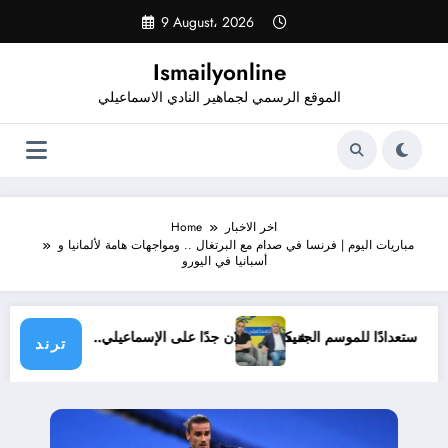
Skip
9 August، 2026
to
content
Ismailyonline
الموقع الرسمي لجماهير النادي الاسماعيلي
اخر الاخبار
Home
مباريات اليوم | فرنسا في صدام مع البرتغال .. ومواجهات هامة لألمانيا و
أسبانيا في اليورو
ي حتى الآن استعدادًا للموسم الجديد
شيكابالا: زعلان جدًا على الإسماعيلي.. والوز
ترند