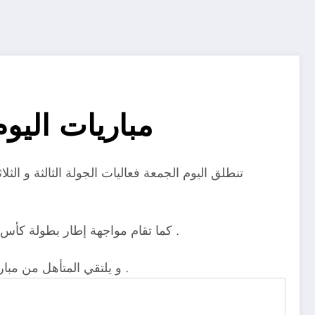
مباريات اليو
تنطلق اليوم الجمعة فعاليات الجولة الثالثة و ال
كما تقام مواجهة إطار بطولة كأس مصر تجمع نادي أسوان مع فريق الجونة ضمن منافسات الدور ثمن النهائي من البطولة الأقدم في تاريخ الكرة المصرية .
و يلتقي المتأهل من مباراة اليوم المقرر إقامتها في تمام الساعة التاسعة والنصف مساءًا مع النادي المصري البورسعيدي في ربع نهائي المسابقة .