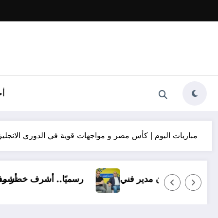
أخ
مباريات اليوم | كأس مصر و مواجهات قوية في الدوري الانجليز
1 ناشئًا وبدون مدير فني
رسميًا.. أش