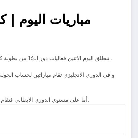
مباريات اليوم | 
تنطلق اليوم الاثنين فعاليات دور الـ16 من بطولة كأس مصر حين يلتقي فريقي بتروچيت و كوكاكولا الناشطين بدوري القسم الثاني في تمام الساعة الثانية و النصف عصرًا .
و في الدوري الانجليزي تقام مباراتين لحساب الجول
أما على مستوي الدوري الايطالي فتقام مواجهة في غاية القوة تجمع اتالانتا مع متصدر ترتيب الدوري نادي انتر ميلان عند الساعة العاشرة الا ربع بتوقيت القاهرة.