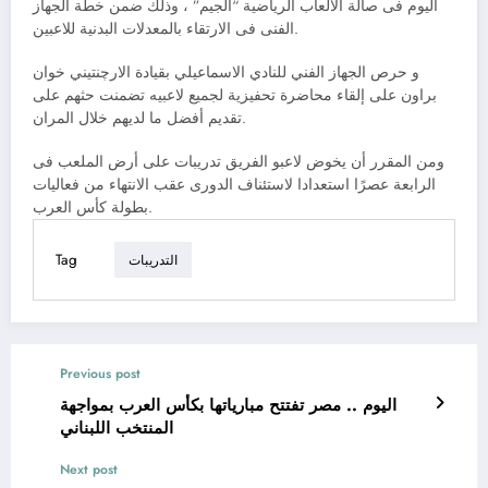
اليوم فى صالة الألعاب الرياضية “الجيم” ، وذلك ضمن خطة الجهاز
الفنى فى الارتقاء بالمعدلات البدنية للاعبين.
و حرص الجهاز الفني للنادي الاسماعيلي بقيادة الارچنتيني خوان
براون على إلقاء محاضرة تحفيزية لجميع لاعبيه تضمنت حثهم على
تقديم أفضل ما لديهم خلال المران.
ومن المقرر أن يخوض لاعبو الفريق تدريبات على أرض الملعب فى
الرابعة عصرًا استعدادا لاستئناف الدورى عقب الانتهاء من فعاليات
بطولة كأس العرب.
Tag
التدريبات
Previous post
اليوم .. مصر تفتتح مبارياتها بكأس العرب بمواجهة
المنتخب اللبناني
Next post