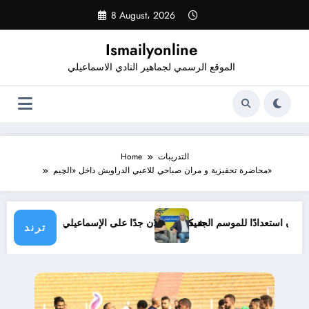
Skip
8 August، 2026
to
content
Ismailyonline
الموقع الرسمي لجماهير النادي الاسماعيلي
التدريبات
Home
محاضرة تحفيزية و مران صباحي للاعبي الدراويش داخل «الچيم»
يلي حتى الآن استعدادًا للموسم الجديد
شيكابالا: زعلان جدًا على الإسماعيلي.. والو
ترند