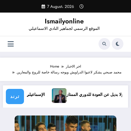
Skip
7 August، 2026
to
content
Ismailyonline
الموقع الرسمي لجماهير النادي الاسماعيلي
اخر الاخبار
Home
محمد صبحي يشكر لاعبوا الدراويش ويوجه رسالة خاصة للروچ والمعارين
روف.. ولا بديل عن العودة للدوري الممتاز
الإسماعيلي يدخل معس
ترند