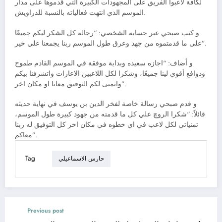
لكافة لاعبوا الفريق على المجهودات الكبيرة التي قدموها على مدار
الموسم الذي انتهت فعالياته بالنسبة للدراويش.
و كتب صبحي عبر حسابه الشخصي: “رجاله كل الشكر ليكم جميعًا
على ما قدمتموه من جهد وعرق طول الموسم ربنا يجمعنا علي خير”.
و أضاف: “اجازه سعيده وبداية موفقة في الموسم القادم طموح
ودوافع أقوي لينا جميعًا، وشكرا لكل اللاعبين الاعارات واتشرفنا بيكم
واتمنى لكم التوفيق معانا او مكان اخر”.
و قدم صبحي رسالة خاصة لفخر الدين بن يوسف في نهاية حديثه
قائلاً: “شكرا الروچ علي كل ما قدمته من جهود كبيرة طول الموسم،
تمنياتي لكل لاعب في اي خطوه في مكان اخر كل التوفيق له ربنا
معاكم”.
Tag
حارس الاسماعيلي
Previous post