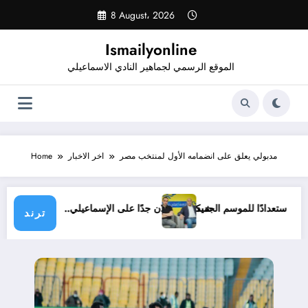
Skip
8 August، 2026
to
content
Ismailyonline
الموقع الرسمي لجماهير النادي الاسماعيلي
مدبولي يعلق على انضمامه الأول لمنتخب مصر
اخر الاخبار
Home
ي حتى الآن استعدادًا للموسم الجديد
شيكابالا: زعلان جدًا على الإسماعيلي.. والوز
ترند