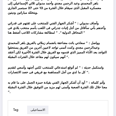
باهر المحمدي وعبد الرحمن مجدي وأحمد مدبولي ثلاثي الإسماعيلي إلى
معسكره المقبل الذى سيقام خلال الفترة من 13 حتى 27 سبتمبر الجاري
ويتخلله مباراتين وديتين.
وأضاف مدبولي : ” أشكر الجهاز الفني للمنتخب على ثقتهم فى قدراتي
وأعدهم بأني سأقاتل من أجل إثبات جدراتي فى اللعب بأسم منتخب بلادي فى
المحافل الدولية “. ” لمطالعة مشاركات اللاعب أضغط هنا ”
وواصل : ” سعادتي باتت مضاعفة بانضمام زملائي بالفريق باهر المحمدي
وعبدالرحمن مجدي وكنت أتمنى تواجد لاعبين آخرين من الفريق يستحقوا
التواجد بعد الأداء المميز الذي قدموه مع الفريق خلال الفترة الأخيرة لكن أعتقد
أنهم سيكون لهم مقاعد خلال الفترات المقبلة “.
واستكمل حديثه : ” لم أتوقع استدعائي للمنتخب لكني أجتهد وأسعي لتقديم
كل ما لدي من أجل المساهمة مع فريقي فى حصد الانتصارات “.
وأتم كلماته : ” أود أن أشكر الجهاز الفني بقيادة حمزة الجمل على ما قام به
معنا خلال تلك الفترة الصعبة وأتمنى لهم مزيد من التوفيق خلال الفترة المقبلة
“.
Tag
الاسماعيلى