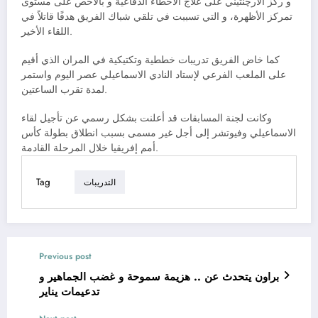
و ركز الارچنتيني على علاج الأخطاء الدفاعية و بالأخص على مستوى
تمركز الأظهرة، و التي تسببت في تلقي شباك الفريق هدفًا قاتلاً في
اللقاء الأخير.
كما خاض الفريق تدريبات خططية وتكتيكية في المران الذي أقيم
على الملعب الفرعي لإستاد النادي الاسماعيلي عصر اليوم واستمر
لمدة تقرب الساعتين.
وكانت لجنة المسابقات قد أعلنت بشكل رسمي عن تأجيل لقاء
الاسماعيلي وفيوتشر إلى أجل غير مسمى بسبب انطلاق بطولة كأس
أمم إفريقيا خلال المرحلة القادمة.
Tag
التدريبات
Previous post
براون يتحدث عن .. هزيمة سموحة و غضب الجماهير و
تدعيمات يناير