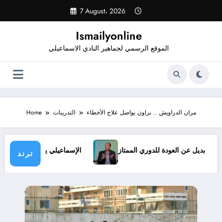
Skip
7 August، 2026
to
content
Ismailyonline
الموقع الرسمي لجماهير النادي الاسماعيلي
مران الدراويش .. براون يواصل علاج الأخطاء
التدريبات
Home
وف.. ولا بديل عن العودة للدوري الممتاز
الإسماعيلي يدخل معسكر
ترند