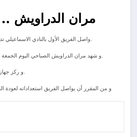
مران الدراويش .. ع
واصل الفريق الأول بالنادي الاسماعيلي تدريباته اليومية استعدادًا لملاقاة نادي غزل المحلة يوم 15 من شهر يونيو الجاري في إطار منافسات الدوري العام المصري.
و شهد مران الدراويش الصباحي اليوم الجمعة عودة الثنائي التونسي مروان الصحراوي و فخر الدين بن يوسف بعد انتهاء الإجازة التي حصلا عليها بإذن من الجهاز الفني.
و ركز جهاز الدراويش على استمرار رفع الاحمال البدنية خلال مران اليوم الذي أقيم على الملعب الفرعي لإستاد النادي الاسماعيلي.
و من المقرر أن يواصل الفريق استعداداته لعودة ا