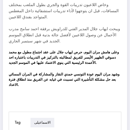
وخاض اللاعبون تدريبات القوة والجري بطول الملعب بمختلف
المسافات، قبل ان يتوجهوا لأداء تدريبات استشفائية داخل المغطس
المتواجد بفندق اللاعبين.
ويبحث ايهاب جلال المدير الفني للدراويش برفقة احمد سامح مدرب
الأحمال عن وصول اللاعبين لأفضل جالة بدنية قبل انطلاق الموسم
الجديد في شهر سبتمبر الجاري.
وعلى هامش مران اليوم، حرص ايهاب جلال على عقد اجتماع مطول مع محمد
دسوقي الظهير الأيسر للفريق لمطالبته بالتركيز في التدريبات باعتباره احد
الأعمدة الرئيسية التي ينوي الاعتماد عليها في الموسم الجديد.
وشهد مران اليوم عودة التونسي حمدي النقاز والمشاركة في المران المسائي
بعد حل مشكلة التأشيرة التي تسببت في غيابه عن الفريق منذ انطلاق فترة
الاعداد.
Tag
الاسماعيلى