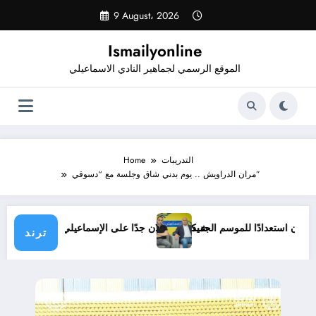
Skip
9 August، 2026
to
content
Ismailyonline
الموقع الرسمي لجماهير النادي الاسماعيلي
التدريبات
Home
مران الدراويش .. يوم بدني شاق وجلسة مع “دسوقي”
يلي حتى الآن استعدادًا للموسم الجديد
شيكابالا: زعلان جدًا على الإسماعيلي.. وال
ترند