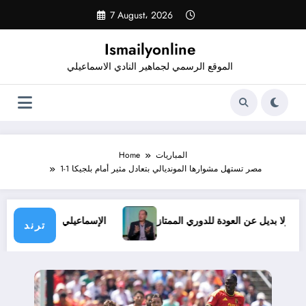
Skip
7 August، 2026
to
content
Ismailyonline
الموقع الرسمي لجماهير النادي الاسماعيلي
المباريات
Home
مصر تستهل مشوارها المونديالي بتعادل مثير أمام بلجيكا 1-1
روف.. ولا بديل عن العودة للدوري الممتاز
الإسماعيلي يدخل معس
ترند