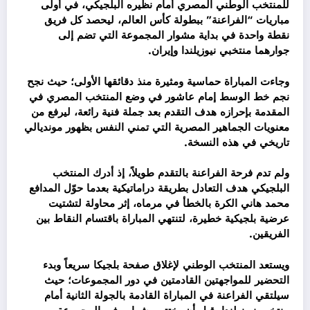
للمنتخب الوطني المصري أمام نظيره البلجيكي، في أولى
مباريات “الفراعنة” ببطولة كأس العالم، ليحصد كل فريق
نقطة واحدة في بداية مشوار المجموعة التي تضم إلى
جوارهما منتخبي نيوزيلندا وإيران.
وجاءت المباراة حماسية ومثيرة منذ دقائقها الأولى؛ حيث نجح
نجم خط الوسط إمام عاشور في وضع المنتخب المصري في
المقدمة بإحرازه هدف التقدم بعد جملة فنية رائعة، ليرفع من
معنويات الجماهير المصرية التي تمني النفس بظهور مونديالي
تاريخي في هذه النسخة.
ولم تدم فرحة الفراعنة بالتقدم طويلاً، إذ أدرك المنتخب
البلجيكي هدف التعادل بطريقة دراماتيكية بعدما حوّل المدافع
محمد هاني الكرة بالخطأ في مرماه، إثر محاولة لتشتيت
عرضية بلجيكية خطيرة، لتنتهي المباراة باقتسام النقاط بين
الفريقين.
ويستعد المنتخب الوطني لإغلاق صفحة بلجيكا سريعاً وبدء
التحضير للمواجهتين القادمتين في دور المجموعات؛ حيث
سيلتقي الفراعنة في المباراة القادمة بالجولة الثانية أمام