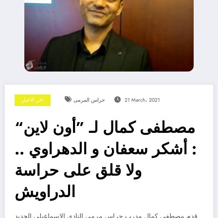
21 March، 2021
حراس المرمى
اخر الاخبار
مصطفى كمال لـ ”أون لاين“
: أشكر سعفان و الدهراوي ..
ولا قلق على حراسة
الدراويش
قدم مصطفى كمال مدرب حراس مرمى النادي الاسماعيلي الجديد