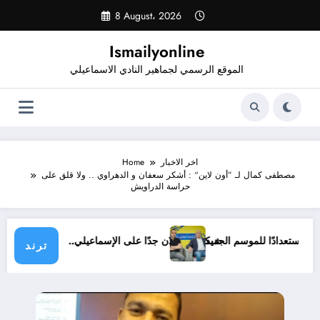
Skip
8 August، 2026
to
content
Ismailyonline
الموقع الرسمي لجماهير النادي الاسماعيلي
اخر الاخبار
Home
مصطفى كمال لـ ”أون لاين“ : أشكر سعفان و الدهراوي .. ولا قلق على
حراسة الدراويش
ي حتى الآن استعدادًا للموسم الجديد
شيكابالا: زعلان جدًا على الإسماعيلي.. والوز
ترند