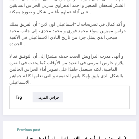
الشكر لسعفان الصغير و احمد الدهراوي مدربي الحراس السابقين
على آداء عملهم بأفضل شكل و صورة ممكنة .
و أكد كمال في تصريحات لـ “اسماعيلي اون لاين” أن الفريق يملك
حراس مميزين سواء محمد فوزي و محمد مجدي، إلى جانب محمد
صبحي الذي يمثل جزء من تاريخ النادي الاسماعيلي في الألفية
الجديدة .
و أنهى مدرب الدراويش الجديد حديثه مشيرًا إلى أن التوفيق قد لا
يلازم حارس المرمى في العديد من الأوقات كما يحدث في الفترة
الماضية، لكنه سيعمل جاهدًا على تطوير أداء الحراس الحاليين
بالشكل الذي يليق بإمكانياتهم الحقيقية و التي تعلمها كافة جماهير
الاسماعيلي.
Tag
حراس المرمى
Previous post
باسيتش: ما رأيته في الاسماعيلي لم أراه في حياتي ..